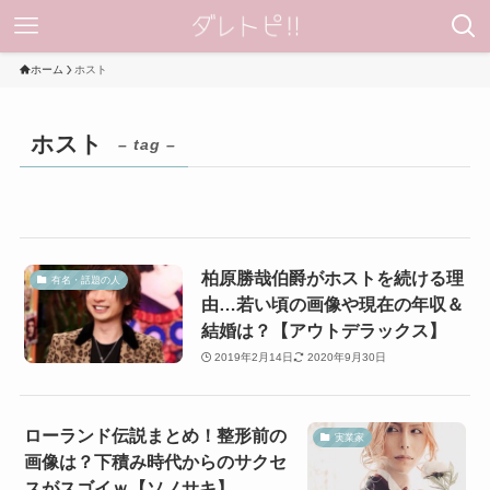
ホーム
ホスト
ホスト
– tag –
柏原勝哉伯爵がホストを続ける理
有名・話題の人
由…若い頃の画像や現在の年収＆
結婚は？【アウトデラックス】
2019年2月14日
2020年9月30日
ローランド伝説まとめ！整形前の
実業家
画像は？下積み時代からのサクセ
スがスゴイｗ【ソノサキ】