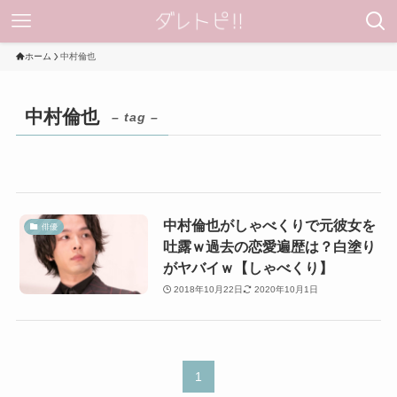
ホーム
中村倫也
中村倫也
– tag –
中村倫也がしゃべくりで元彼女を
俳優
吐露ｗ過去の恋愛遍歴は？白塗り
がヤバイｗ【しゃべくり】
2018年10月22日
2020年10月1日
1