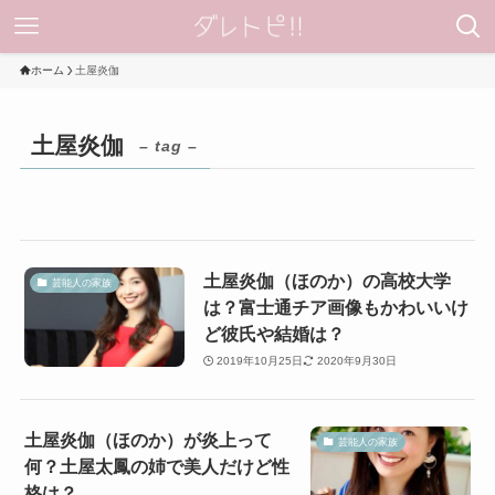
ホーム
土屋炎伽
土屋炎伽
– tag –
土屋炎伽（ほのか）の高校大学
芸能人の家族
は？富士通チア画像もかわいいけ
ど彼氏や結婚は？
2019年10月25日
2020年9月30日
土屋炎伽（ほのか）が炎上って
芸能人の家族
何？土屋太鳳の姉で美人だけど性
格は？