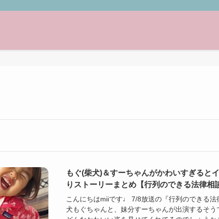
もぐ(柴犬)＆すーちゃんがかわいすぎると
りストーリーまとめ【行列のできる法律相
こんにちはmiiです♩ 7/8放送の『行列のできる
犬もぐちゃんと、妹分すーちゃんが出演するそう