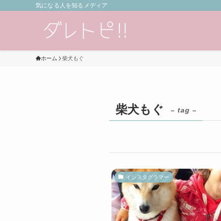
気になる人を知るメディア
ホーム
柴犬もぐ
柴犬もぐ
– tag –
インスタグラマー