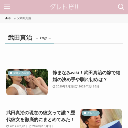
ホーム
武田真治
武田真治
– tag –
静まなみwiki！武田真治の嫁で結
芸能人の家族
婚の決め手や馴れ初めは？
2020年7月2日
2021年2月19日
武田真治の現在の彼女って誰？歴
タレント
代彼女を徹底的にまとめてみた！
2019年2月1日
2020年10月1日