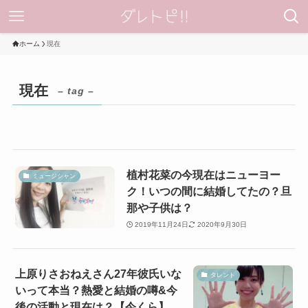
ホーム
現在
現在
– tag –
植村花菜の今現在はニューヨー
ミュージシャン
ク！いつの間に結婚してたの？旦
那や子供は？
2019年11月24日
2020年9月30日
上原りさおねえさん27年彼氏いな
タレント
いって本当？熱愛と結婚の噂&今
後の活動と現在は？【今くら】