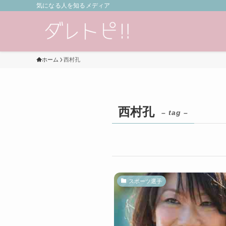
気になる人を知るメディア
ホーム
西村孔
西村孔
– tag –
スポーツ選手