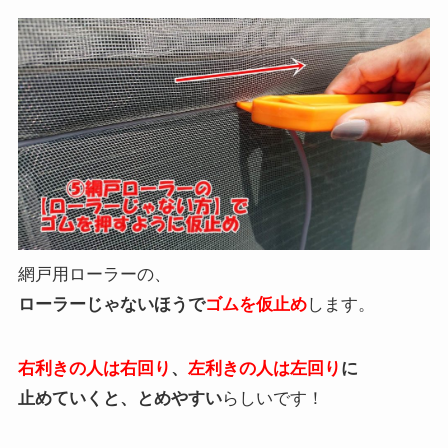
網戸用ローラーの、
ローラーじゃないほうで
ゴムを仮止め
します。
右利きの人は右回り
、
左利きの人は左回り
に
止めていくと、とめやすい
らしいです！