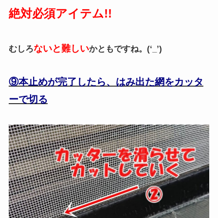
絶対必須アイテム!!
ないと難しい
むしろ
かともですね。(‘_’)
⑨本止めが完了したら、はみ出た網をカッタ
ーで切る