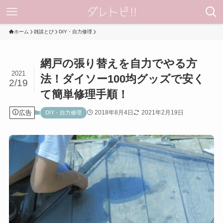
ホーム
雑談とぴ
DIY・自力修理
網戸の張り替えを自力でやる方
2021
法！ダイソー100均グッズで安く
2/19
て簡単修理手順！
広告
2018年8月4日
2021年2月19日
DIY・自力修理