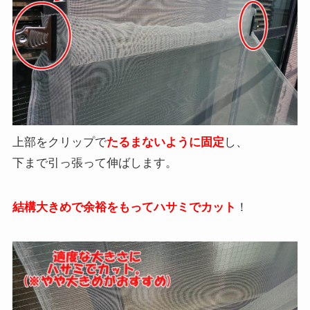
上部をクリップで
たるまないように固定
し、
下まで引っ張って伸ばします。
結構大きめで
余裕をもってハサミでカット
！