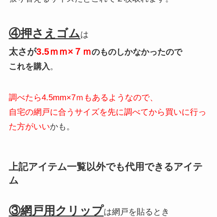
④押さえゴム
は
太さが
3.5ｍｍ×７ｍ
のものしかなかったので
これを購入
。
調べたら4.5mm×7ｍもあるようなので、
自宅の網戸に合うサイズを先に調べてから買いに行っ
た方がいい
かも。
上記アイテム一覧以外でも代用できるアイテ
ム
③網戸用クリップ
は網戸を貼るとき