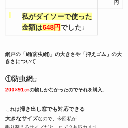
円
私がダイソーで使った
金額は
648円
でした♩
網戸の「網(防虫網)」の大きさや「抑えゴム」の大
きさについて
①防虫網
は
200×91㎝
の物しかなかったのでそれを購入
。
掃き出し窓でも対応できる
これは
大きなサイズ
なので、今回私が
張り替えるサイズだとこれで２枚取れます。