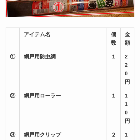
アイテム名
個
金
数
額
①
網戸用防虫網
１
2
2
0
円
②
網戸用ローラー
１
1
1
0
円
③
網戸用クリップ
２
1