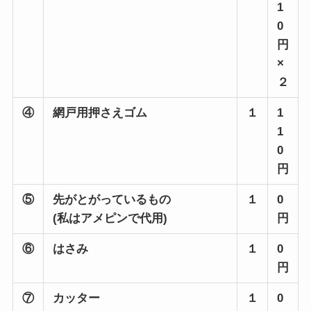
1
0
円
×
２
④
網戸用押さえゴム
１
1
1
0
円
⑤
先がとがっているもの
１
0
(私はアメピンで代用)
円
⑥
はさみ
１
0
円
⑦
カッター
１
0