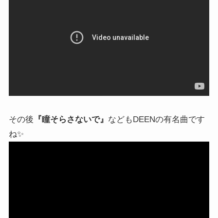
その後
『瞳そらさないで』
などもDEENの有名曲です
ね✨