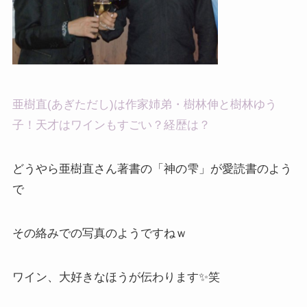
亜樹直(あぎただし)は作家姉弟・樹林伸と樹林ゆう
子！天才はワインもすごい？経歴は？
どうやら亜樹直さん著書の「神の雫」が愛読書のよう
で
その絡みでの写真のようですねｗ
ワイン、大好きなほうが伝わります✨笑