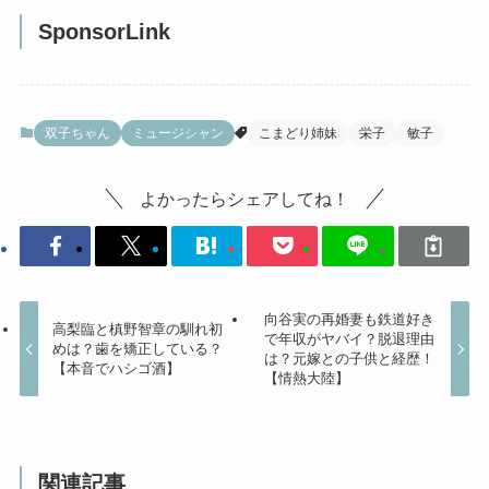
SponsorLink
双子ちゃん
ミュージシャン
こまどり姉妹
栄子
敏子
よかったらシェアしてね！
向谷実の再婚妻も鉄道好き
高梨臨と槙野智章の馴れ初
で年収がヤバイ？脱退理由
めは？歯を矯正している？
は？元嫁との子供と経歴！
【本音でハシゴ酒】
【情熱大陸】
関連記事