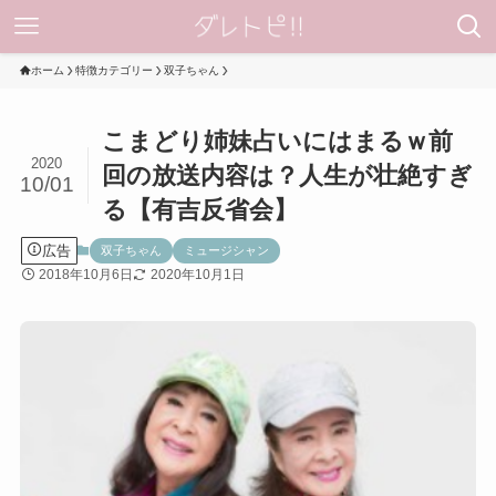
ホーム
特徴カテゴリー
双子ちゃん
こまどり姉妹占いにはまるｗ前
2020
回の放送内容は？人生が壮絶すぎ
10/01
る【有吉反省会】
広告
双子ちゃん
ミュージシャン
2018年10月6日
2020年10月1日