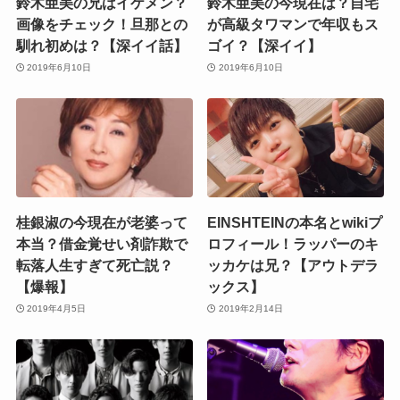
鈴木亜美の兄はイケメン？
鈴木亜美の今現在は？自宅
画像をチェック！旦那との
が高級タワマンで年収もス
馴れ初めは？【深イイ話】
ゴイ？【深イイ】
2019年6月10日
2019年6月10日
桂銀淑の今現在が老婆って
EINSHTEINの本名とwikiプ
本当？借金覚せい剤詐欺で
ロフィール！ラッパーのキ
転落人生すぎて死亡説？
ッカケは兄？【アウトデラ
【爆報】
ックス】
2019年4月5日
2019年2月14日