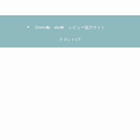
コ
コ
を
Sitemap
about
レビュー協力サイト
ク
リ
©
ダレトピ!!
ッ
ク！