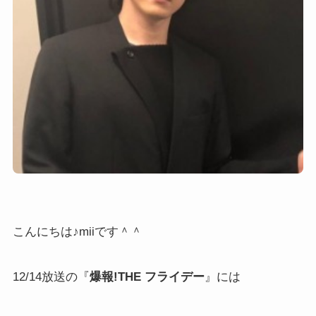
こんにちは♪miiです＾＾
12/14放送の『
爆報!THE フライデー
』には