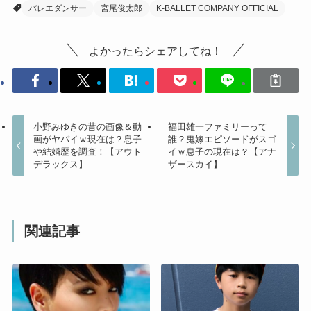
バレエダンサー
宮尾俊太郎
K-BALLET COMPANY OFFICIAL
よかったらシェアしてね！
小野みゆきの昔の画像＆動
福田雄一ファミリーって
画がヤバイｗ現在は？息子
誰？鬼嫁エピソードがスゴ
や結婚歴を調査！【アウト
イｗ息子の現在は？【アナ
デラックス】
ザースカイ】
関連記事