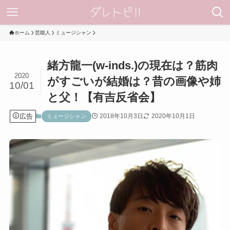
ホーム
芸能人
ミュージシャン
緒方龍一(w-inds.)の現在は？筋肉
2020
がすごいが結婚は？昔の画像や姉
10/01
と父！【有吉反省会】
広告
2018年10月3日
2020年10月1日
ミュージシャン