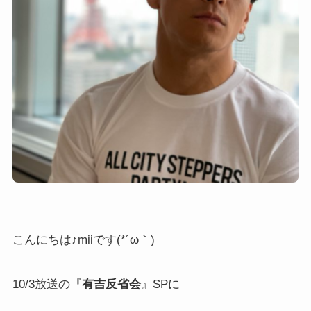
こんにちは♪miiです(*´ω｀)
10/3放送の『
有吉反省会
』SPに