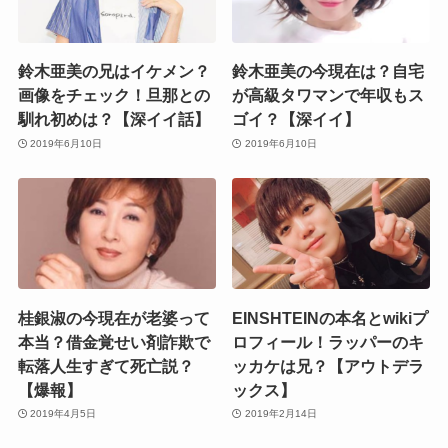
鈴木亜美の兄はイケメン？
鈴木亜美の今現在は？自宅
画像をチェック！旦那との
が高級タワマンで年収もス
馴れ初めは？【深イイ話】
ゴイ？【深イイ】
2019年6月10日
2019年6月10日
桂銀淑の今現在が老婆って
EINSHTEINの本名とwikiプ
本当？借金覚せい剤詐欺で
ロフィール！ラッパーのキ
転落人生すぎて死亡説？
ッカケは兄？【アウトデラ
【爆報】
ックス】
2019年4月5日
2019年2月14日