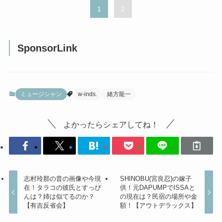
1
2
SponsorLink
ミュージシャン
w-inds.
緒方龍一
よかったらシェアしてね！
志村玲那の昔の画像や今現
SHINOBU(宮良忍)の嫁子
在！タラコの彼氏とすっぴ
供！元DAPUMPでISSAと
んは？姉は似てるのか？
の現在は？民宿の場所や金
【有吉反省会】
額！【アウトデラックス】