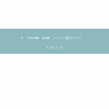
リ
ー
は
コ
コ
を
Sitemap
about
レビュー協力サイト
ク
リ
©
ダレトピ!!
ッ
ク！