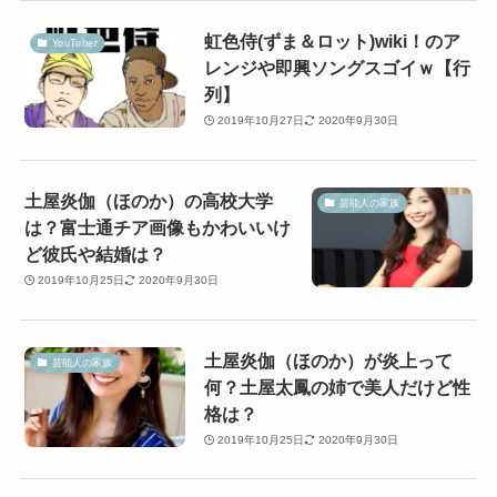
虹色侍(ずま＆ロット)wiki！のア
YouTuber
レンジや即興ソングスゴイｗ【行
列】
2019年10月27日
2020年9月30日
土屋炎伽（ほのか）の高校大学
芸能人の家族
は？富士通チア画像もかわいいけ
ど彼氏や結婚は？
2019年10月25日
2020年9月30日
土屋炎伽（ほのか）が炎上って
芸能人の家族
何？土屋太鳳の姉で美人だけど性
格は？
2019年10月25日
2020年9月30日