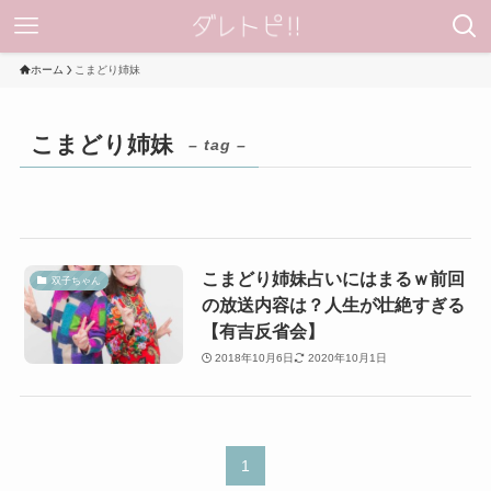
ホーム
こまどり姉妹
こまどり姉妹
– tag –
こまどり姉妹占いにはまるｗ前回
双子ちゃん
の放送内容は？人生が壮絶すぎる
【有吉反省会】
2018年10月6日
2020年10月1日
1