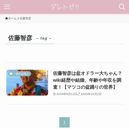
ホーム
佐藤智彦
佐藤智彦
– tag –
佐藤智彦は盆オドラー大ちゃん？
一般の話題人
wiki経歴や結婚、年齢や年収を調
査！【マツコの盆踊りの世界】
2018年8月12日
2020年10月2日
1