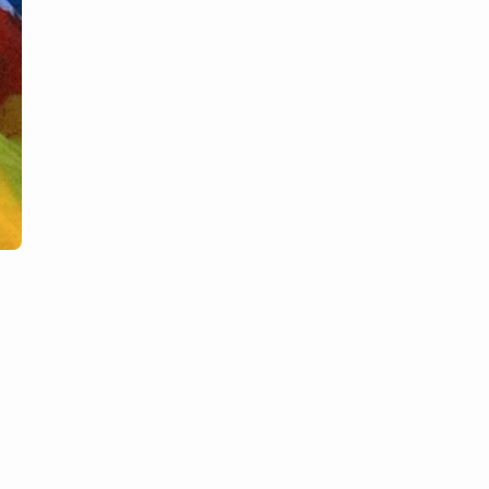
ー
は
コ
コ
を
ク
リ
ッ
ク！