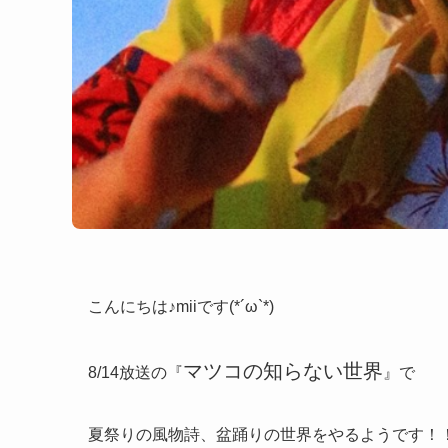
こんにちは♪miiです(*´ω`*)
マツコの知らない世界
8/14放送の『
』で
夏祭りの風物詩、盆踊りの世界をやるようです！