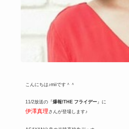
こんにちは♪miiです＾＾
11/2放送の『
爆報!THE フライデー
』に
伊澤真理
さんが登場します♪