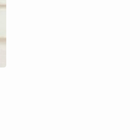
ー
は
コ
コ
を
ク
リ
ッ
ク！