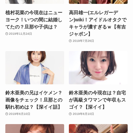
植村花菜の今現在はニュー
高田雄一(エルレガーデ
ヨーク！いつの間に結婚し
ン)wiki！アイドルオタクで
てたの？旦那や子供は？
キャラが濃すぎるｗ【有吉
ジャポン】
2019年11月24日
2019年7月26日
鈴木亜美の兄はイケメン？
鈴木亜美の今現在は？自宅
画像をチェック！旦那との
が高級タワマンで年収もス
馴れ初めは？【深イイ話】
ゴイ？【深イイ】
2019年6月10日
2019年6月10日