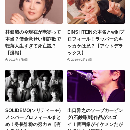
桂銀淑の今現在が老婆って
EINSHTEINの本名とwikiプ
本当？借金覚せい剤詐欺で
ロフィール！ラッパーのキ
転落人生すぎて死亡説？
ッカケは兄？【アウトデラ
【爆報】
ックス】
2019年4月5日
2019年2月14日
SOLIDEMO(ソリディーモ)
出口雅之のソープカービン
メンバープロフィールまと
グ(石鹸彫刻)作品がスゴ
め！身長詐称の努力ｗ【有
イ！昔画像がイケメンだが