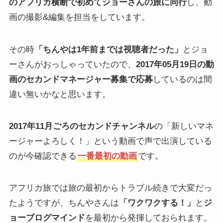
のアフリカ横断で初めてジョーさんの旅に同行
し、動
画の撮影&編集を担当をしています。
その時
「ちんやは1年前までは視聴者だった」
とジョ
ーさんがおっしゃっていたので、
2017年05月19日の動
画のセカンドマネージャー募集で応募
しているのは間
違い無いかなと思います。
2017年11月ごろのセカンドチャンネル
の「新しいマネ
ージャーよろしく！」という動画で声で出演している
のが今確認できる
一番最初の動画
です。
アフリカ旅では旅の最初からトラブル続きで大変だっ
たようですが、ちんやさんは
「ワクワクする！」
と
ジ
ョーブログマインド
を最初から発揮しておられます。