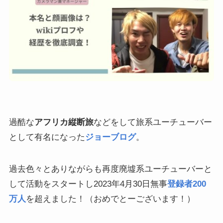
過酷な
アフリカ縦断旅
などをして旅系ユーチューバー
として有名になった
ジョーブログ
。
過去色々とありながらも再度廃墟系ユーチューバーと
して活動をスタートし2023年4月30日無事
登録者200
万人
を超えました！（おめでとーございます！）