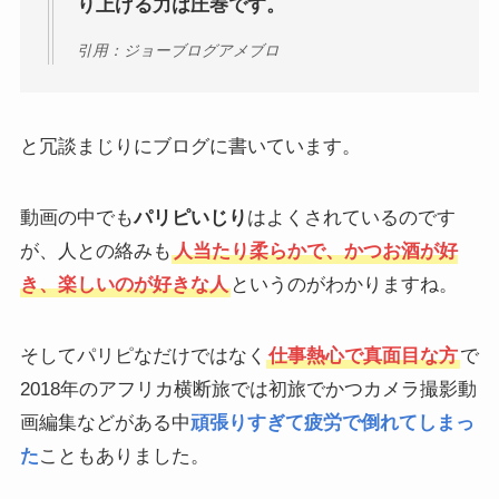
り上げる力は圧巻です。
引用：ジョーブログアメブロ
と冗談まじりにブログに書いています。
動画の中でも
パリピいじり
はよくされているのです
が、人との絡みも
人当たり柔らかで、かつお酒が好
き、楽しいのが好きな人
というのがわかりますね。
そしてパリピなだけではなく
仕事熱心で真面目な方
で
2018年のアフリカ横断旅では初旅でかつカメラ撮影動
画編集などがある中
頑張りすぎて疲労で倒れてしまっ
た
こともありました。