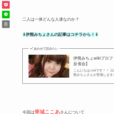
二人は一体どんな人達なのか？
⇓伊熊みちょさんの記事はコチラから！⇓
あわせて読みたい
伊熊みちょwikiプ
反省会】
こんにちは♪miiです＾＾ 
熊みちょさんが登場します♪ htt
華城ここあ
今回は
さんについて