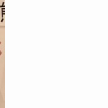
ー
は
コ
コ
を
ク
リ
ッ
ク！