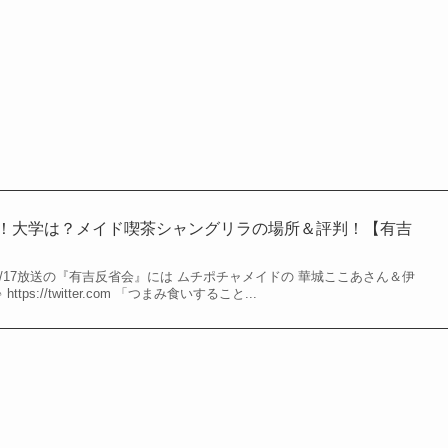
ロフ！大学は？メイド喫茶シャングリラの場所＆評判！【有吉
11/17放送の『有吉反省会』には ムチポチャメイドの 華城ここあさん＆伊
ps://twitter.com 「つまみ食いすること...