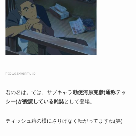
http://gakkenmu.jp
君の名は。では、サブキャラ
勅使河原克彦(通称テッ
シー)が愛読している雑誌
として登場。
ティッシュ箱の横にさりげなく転がってますね(笑)