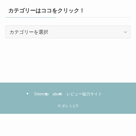
カテゴリーはココをクリック！
カ
テ
ゴ
リ
ー
は
コ
コ
を
Sitemap
about
レビュー協力サイト
ク
リ
©
ダレトピ!!
ッ
ク！