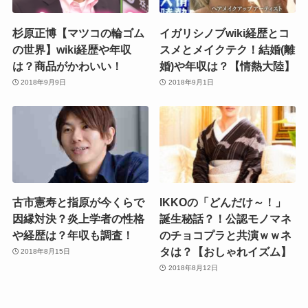
杉原正博【マツコの輪ゴム
イガリシノブwiki経歴とコ
の世界】wiki経歴や年収
スメとメイクテク！結婚(離
は？商品がかわいい！
婚)や年収は？【情熱大陸】
2018年9月9日
2018年9月1日
古市憲寿と指原が今くらで
IKKOの「どんだけ～！」
因縁対決？炎上学者の性格
誕生秘話？！公認モノマネ
や経歴は？年収も調査！
のチョコプラと共演ｗｗネ
タは？【おしゃれイズム】
2018年8月15日
2018年8月12日