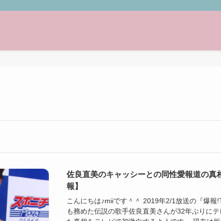
佐良直美のキャッシーとの同性愛報道の真
報】
こんにちは♪miiです＾＾ 2019年2/1放送の『爆
も務めた伝説の歌手佐良直美さんが32年ぶりにテ