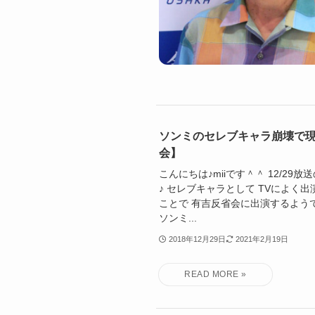
ソンミのセレブキャラ崩壊で
会】
こんにちは♪miiです＾＾ 12/2
♪ セレブキャラとして TVによく
ことで 有吉反省会に出演するよう
ソンミ...
2018年12月29日
2021年2月19日