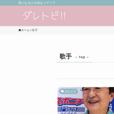
気になる人を知るメディア
ホーム
歌手
歌手
– tag –
タレント