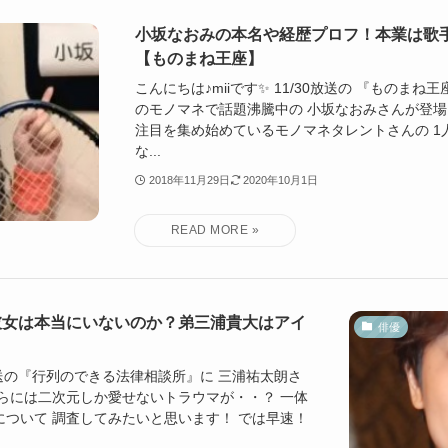
小坂なおみの本名や経歴プロフ！本業は歌
【ものまね王座】
こんにちは♪miiです✨ 11/30放送の 『ものまね
のモノマネで話題沸騰中の 小坂なおみさんが登場
注目を集め始めているモノマネタレントさんの 1
な...
2018年11月29日
2020年10月1日
彼女は本当にいないのか？弟三浦貴大はアイ
俳優
4放送の『行列のできる法律相談所』に 三浦祐太朗さ
さらには二次元しか愛せないトラウマが・・？ 一体
について 調査してみたいと思います！ では早速！