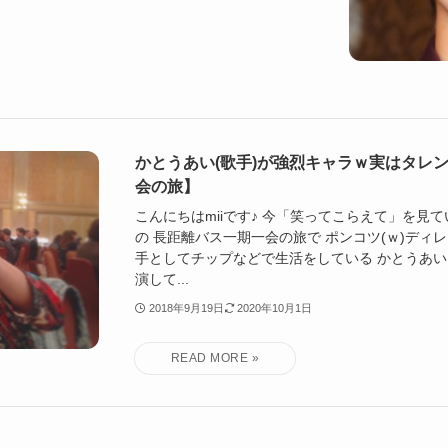
かとうあい(歌手)が強烈キャラｗ実はタレ
会の旅】
こんにちはmiiです♪ 今「笑ってこらえて」を見
の 長距離バス一期一会の旅で ポンコツ(ｗ)ディ
手としてチップなどで生活をしている かとうあい
演して...
2018年9月19日
2020年10月1日