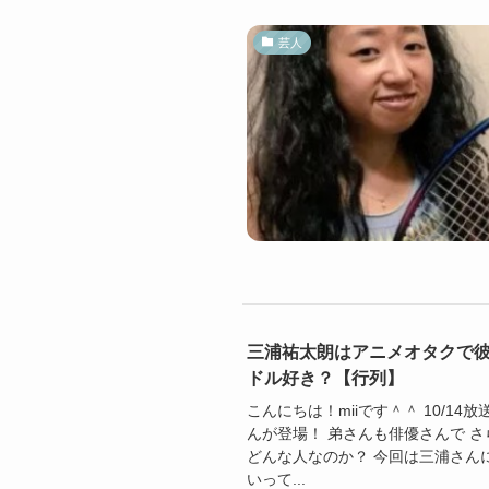
芸人
三浦祐太朗はアニメオタクで
ドル好き？【行列】
こんにちは！miiです＾＾ 10/1
んが登場！ 弟さんも俳優さんで 
どんな人なのか？ 今回は三浦さん
いって...