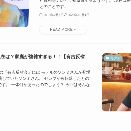
た真相をテレビで初激白するようです。 現在は
とのことです...
2019年2月1日
2020年10月1日
現在は？家庭が複雑すぎる！！【有吉反省
モデル
9放送の『有吉反省会』には モデルのソンミさんが登場
出演していたソンミさん。 セレブから転落したとの
です。 一体何があったのでしょう？ 今回はそんな