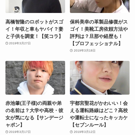
高橋智隆のロボットがスゴ
保科美幸の革製品修復がス
イ！年収と車もヤバイ？妻
ゴイ！美靴工房依頼方法や
と子供を調査！【笑コラ】
評判は？旦那や経歴も！
【プロフェッショナル】
2019年3月27日
2019年3月18日
赤池肇(王子様)の両親や弟
宇都宮聖花がかわいい！会
の名前は？大学や高校・彼
える運転路線はどこ？高校
女が気になる【サンデージ
や運転士になったキッカケ
ャポン】
【セブンルール】
2019年3月17日
2019年3月12日