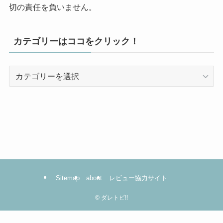
切の責任を負いません。
カテゴリーはココをクリック！
カ
テ
ゴ
リ
ー
は
コ
コ
を
Sitemap
about
レビュー協力サイト
ク
リ
©
ダレトピ!!
ッ
ク！