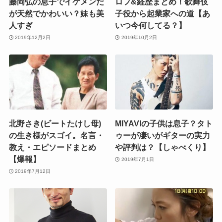
藤岡弘の息子でイケメンだ
ロフ&経歴まとめ！歌舞伎
が天然でかわいい？妹も美
子役から起業家への道【あ
人すぎ
いつ今何してる？】
2019年12月2日
2019年10月2日
北野さき(ビートたけし母)
MIYAVIの子供は息子？タト
の生き様がスゴイ。名言・
ゥーが凄いがギターの実力
教え・エピソードまとめ
や評判は？【しゃべくり】
【爆報】
2019年7月1日
2019年7月12日