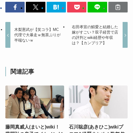
右田孝宣の鯖愛と結婚した
木梨憲武が【笑コラ】MC
嫁がすごい？双子経営で店
代理で大暴走ｗ無茶ぶりが
の評判とwiki経歴や年収
半端ないｗ
は？【カンブリア】
関連記事
藤岡真威人(まいと)wiki！
石川聡彦(あきひこ)wikiプ