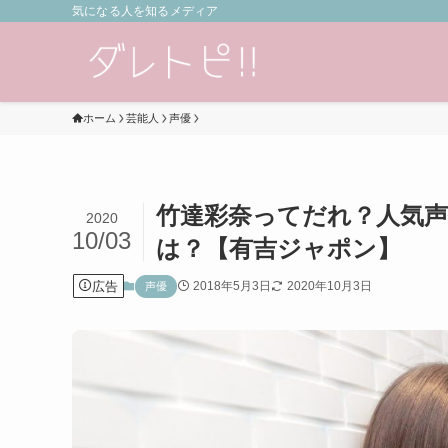
気になる人を知るメディア
ホーム
芸能人
声優
竹達彩奈ってだれ？人気声
2020
10/03
は？【有吉ジャポン】
広告
2018年5月3日
2020年10月3日
声優