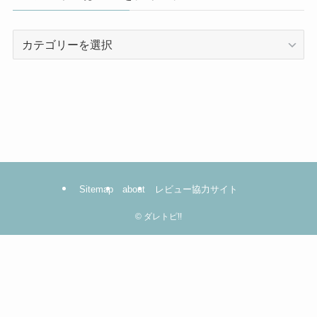
カ
テ
ゴ
リ
ー
は
コ
コ
を
Sitemap
about
レビュー協力サイト
ク
リ
©
ダレトピ!!
ッ
ク！