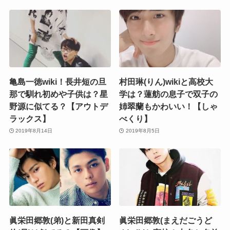
亀島一徳wiki！長井短の旦
村田琳(りん)wikiと高校大
那で馴れ初めや子供は？星
学は？蓮舫の息子で双子の
野源に似てる？【アウトデ
姉翠蘭もかわいい！【しゃ
ラックス】
べくり】
2019年8月14日
2019年8月5日
眞栄田郷敦(弟)と新田真剣
眞栄田郷敦(まえだごうど