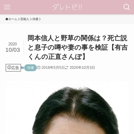
ホーム
芸能人
俳優
岡本信人と野草の関係は？死亡説
2020
と息子の噂や妻の事を検証【有吉
10/03
くんの正直さんぽ】
広告
2018年5月5日
2020年10月3日
俳優