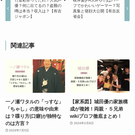
竹達彩奈ってだれ？人気声
根岸愛(PASSPO☆)はハー
優？何に出てるの？盗難の
フでかわいいゲーマー？写
噂は本当？収入は？【有吉
真集と寝顔大公開【有吉反
ジャポン】
省会】
関連記事
一ノ瀬ワタルの「っすな」
【家系図】城田優の家族構
「ちゃし」の意味や由来
成が複雑！両親・５兄弟
は？喋り方(口癖)が独特な
wikiプロフ徹底まとめ！
のは方言？
2024年2月9日
2024年7月5日