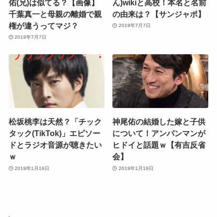
佑(兄)は似てる？【画像】
ん)wikiと高校！本名と名前
千葉真一と母親の離婚で親
の由来は？【サンジャポ】
権が違うってマジ？
2019年7月7日
2019年7月7日
松坂桃李は天然？「チック
神尾佑の結婚した嫁と子供
タック(TikTok)」エピソー
について！アンパンマンが
ドとラジオ音源が聴きたい
ヒドイと話題ｗ【有吉反省
ｗ
会】
2019年1月19日
2019年1月19日