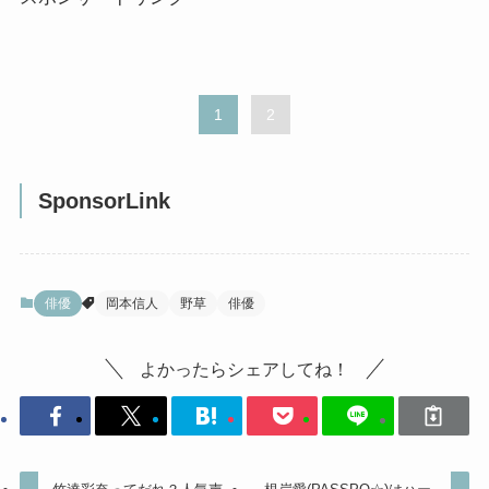
1
2
SponsorLink
俳優
岡本信人
野草
俳優
よかったらシェアしてね！