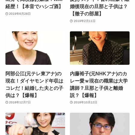
経歴！【本音でハシゴ酒】
婚後現在の旦那と子供は？
【徹子の部屋】
2019年6月28日
2019年2月11日
阿部公江(元テレ東アナ)の
内藤裕子(元NHKアナ)のカ
現在！ダイヤモンド年収は
レー愛ｗ現在の職業は大学
コレだ！結婚した夫との子
講師？旦那と子供と離婚
供は？【爆報】
説？【爆報】
2018年12月7日
2018年10月12日