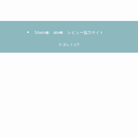
は
コ
コ
を
Sitemap
about
レビュー協力サイト
ク
リ
©
ダレトピ!!
ッ
ク！