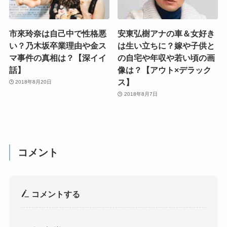
市來玲奈は自己中で性格悪
安東弘樹アナの車＆女好き
い？乃木坂卒業理由や金ス
は生い立ちに？嫁や子供と
マ事件の真相は？【深イイ
の自宅や年収や若い頃の画
話】
像は？【アウト×デラック
ス】
2018年8月20日
2018年8月7日
コメント
コメントする