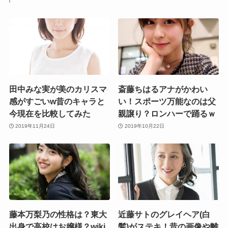
田中みな実が美のカリスマ
斎藤ちはるアナがかわい
感がすごいw昔のキャラと
い！スポーツ万能なのは父
今現在を比較してみた
親譲り？ロンハーで踊るｗ
2019年11月24日
2019年10月22日
藤本万梨乃の性格は？東大
近藤サトのグレイヘア(白
出身で高校はお嬢様？wiki
髪)がステキ！昔の画像や離