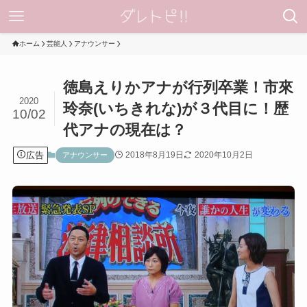
ホーム
芸能人
アナウンサー
徳島えりかアナが行列卒業！市來
2020
玲奈(いちきれな)が３代目に！歴
10/02
代アナの現在は？
広告
2018年8月19日
2020年10月2日
アナウンサー