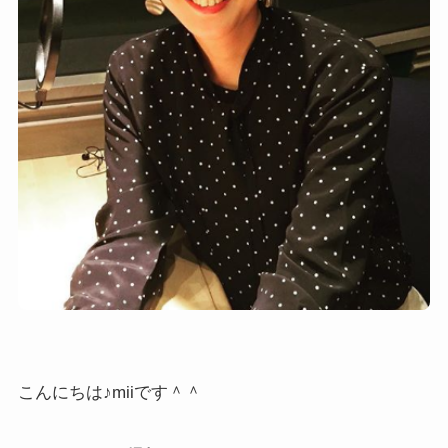
こんにちは♪miiです＾＾