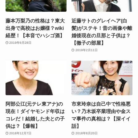
藤本万梨乃の性格は？東大
近藤サトのグレイヘア(白
出身で高校はお嬢様？wiki
髪)がステキ！昔の画像や離
経歴！【本音でハシゴ酒】
婚後現在の旦那と子供は？
【徹子の部屋】
2019年6月28日
2019年2月11日
阿部公江(元テレ東アナ)の
市來玲奈は自己中で性格悪
現在！ダイヤモンド年収は
い？乃木坂卒業理由や金ス
コレだ！結婚した夫との子
マ事件の真相は？【深イイ
供は？【爆報】
話】
2018年12月7日
2018年8月20日