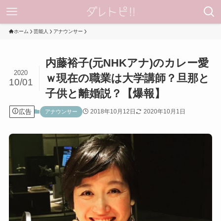
ホーム
芸能人
アナウンサー
内藤裕子(元NHKアナ)のカレー愛
2020
ｗ現在の職業は大学講師？旦那と
10/01
子供と離婚説？【爆報】
広告
2018年10月12日
2020年10月1日
アナウンサー