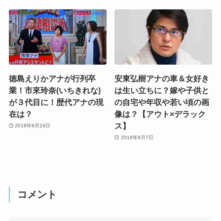
徳島えりかアナが行列卒
安東弘樹アナの車＆女好き
業！市來玲奈(いちきれな)
は生い立ちに？嫁や子供と
が３代目に！歴代アナの現
の自宅や年収や若い頃の画
在は？
像は？【アウト×デラック
ス】
2018年8月19日
2018年8月7日
コメント