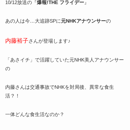
10/12放送の『
爆報!THE フライデー
』
あの人は今…大追跡SPに
元NHKアナウンサー
の
内藤裕子
さんが登場します♪
「あさイチ」で活躍していた元NHK美人アナウンサー
の
内藤さんは交通事故でNHKを対局後、異常な食生
活？！
一体どんな食生活なのか？