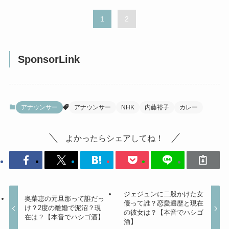
1
2
SponsorLink
アナウンサー
アナウンサー
NHK
内藤裕子
カレー
よかったらシェアしてね！
ジェジュンに二股かけた女
奥菜恵の元旦那って誰だっ
優って誰？恋愛遍歴と現在
け？2度の離婚で泥沼？現
の彼女は？【本音でハシゴ
在は？【本音でハシゴ酒】
酒】