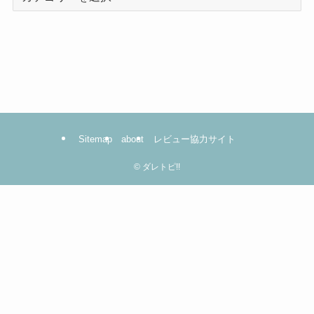
テ
ゴ
リ
ー
は
コ
コ
を
Sitemap
about
レビュー協力サイト
ク
リ
©
ダレトピ!!
ッ
ク！