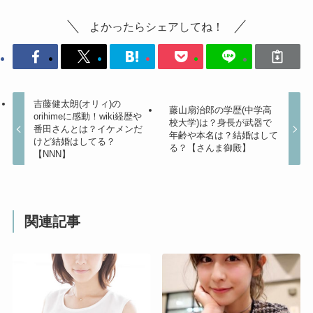
よかったらシェアしてね！
吉藤健太朗(オリィ)の
藤山扇治郎の学歴(中学高
orihimeに感動！wiki経歴や
校大学)は？身長が武器で
番田さんとは？イケメンだ
年齢や本名は？結婚はして
けど結婚はしてる？
る？【さんま御殿】
【NNN】
関連記事