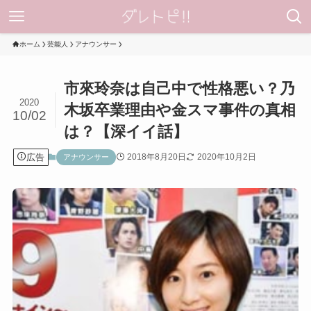
ホーム
芸能人
アナウンサー
市來玲奈は自己中で性格悪い？乃
2020
木坂卒業理由や金スマ事件の真相
10/02
は？【深イイ話】
広告
2018年8月20日
2020年10月2日
アナウンサー