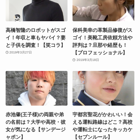
高橋智隆のロボットがスゴ
保科美幸の革製品修復がス
イ！年収と車もヤバイ？妻
ゴイ！美靴工房依頼方法や
と子供を調査！【笑コラ】
評判は？旦那や経歴も！
【プロフェッショナル】
2019年3月27日
2019年3月18日
赤池肇(王子様)の両親や弟
宇都宮聖花がかわいい！会
の名前は？大学や高校・彼
える運転路線はどこ？高校
女が気になる【サンデージ
や運転士になったキッカケ
ャポン】
【セブンルール】