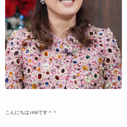
こんにちは♪miiです＾＾