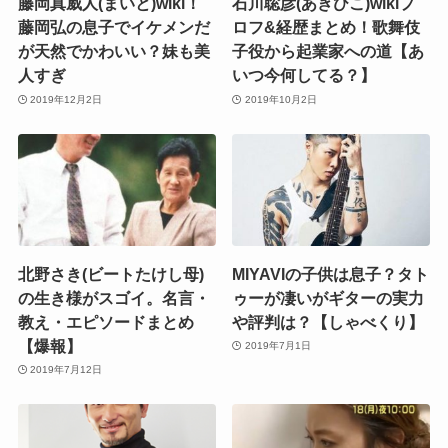
藤岡真威人(まいと)wiki！
石川聡彦(あきひこ)wikiプ
藤岡弘の息子でイケメンだ
ロフ&経歴まとめ！歌舞伎
が天然でかわいい？妹も美
子役から起業家への道【あ
人すぎ
いつ今何してる？】
2019年12月2日
2019年10月2日
北野さき(ビートたけし母)
MIYAVIの子供は息子？タト
の生き様がスゴイ。名言・
ゥーが凄いがギターの実力
教え・エピソードまとめ
や評判は？【しゃべくり】
【爆報】
2019年7月1日
2019年7月12日