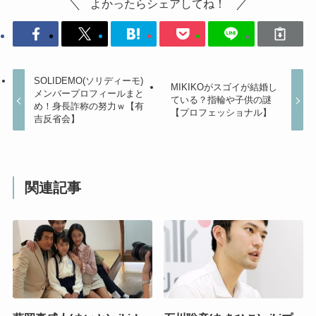
よかったらシェアしてね！
SOLIDEMO(ソリディーモ)
MIKIKOがスゴイが結婚し
メンバープロフィールまと
ている？指輪や子供の謎
め！身長詐称の努力ｗ【有
【プロフェッショナル】
吉反省会】
関連記事