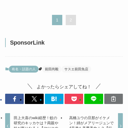
1
2
SponsorLink
有名・話題の人
前田尚毅
サスエ前田魚店
よかったらシェアしてね！
田上大喜のwiki経歴！蚊の
高橋ユウの旦那がイケメ
研究のキッカケは？両親や
ン！姉がメアリージュンで