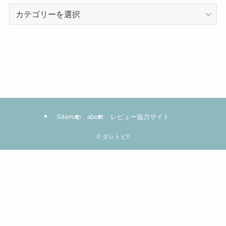
カ
テ
ゴ
リ
ー
は
コ
コ
を
Sitemap
about
レビュー協力サイト
ク
リ
©
ダレトピ!!
ッ
ク！