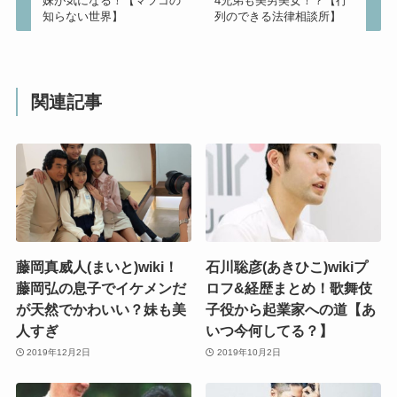
妹が気になる！【マツコの
4兄弟も美男美女！？【行
知らない世界】
列のできる法律相談所】
関連記事
藤岡真威人(まいと)wiki！
石川聡彦(あきひこ)wikiプ
藤岡弘の息子でイケメンだ
ロフ&経歴まとめ！歌舞伎
が天然でかわいい？妹も美
子役から起業家への道【あ
人すぎ
いつ今何してる？】
2019年12月2日
2019年10月2日