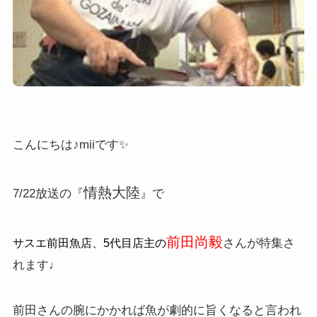
こんにちは♪miiです✨
情熱大陸
7/22放送の『
』で
前田尚毅
さんが特集さ
サスエ前田魚店、5代目店主の
れます♩
前田さんの腕にかかれば魚が劇的に旨くなると言われ