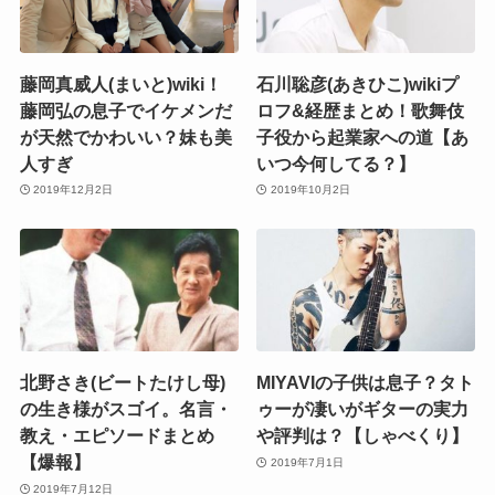
藤岡真威人(まいと)wiki！
石川聡彦(あきひこ)wikiプ
藤岡弘の息子でイケメンだ
ロフ&経歴まとめ！歌舞伎
が天然でかわいい？妹も美
子役から起業家への道【あ
人すぎ
いつ今何してる？】
2019年12月2日
2019年10月2日
北野さき(ビートたけし母)
MIYAVIの子供は息子？タト
の生き様がスゴイ。名言・
ゥーが凄いがギターの実力
教え・エピソードまとめ
や評判は？【しゃべくり】
【爆報】
2019年7月1日
2019年7月12日