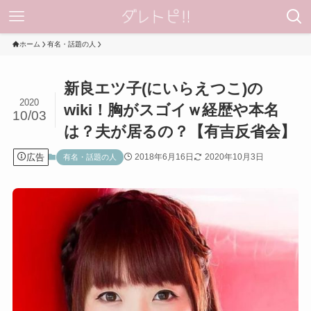
ホーム
有名・話題の人
新良エツ子(にいらえつこ)の
2020
wiki！胸がスゴイｗ経歴や本名
10/03
は？夫が居るの？【有吉反省会】
広告
2018年6月16日
2020年10月3日
有名・話題の人