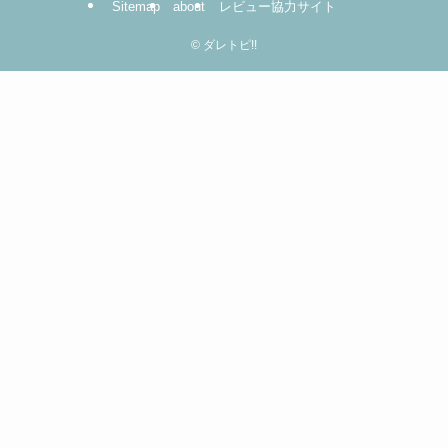
Sitemap
about
レビュー協力サイト
ク
リ
©
ダレトピ!!
ッ
ク！