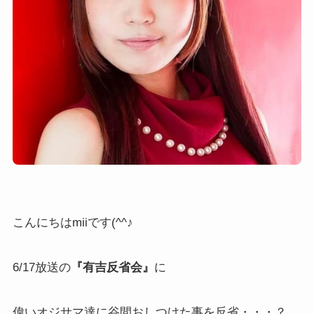
こんにちはmiiです(^^♪
6/17放送の
『有吉反省会』
に
偉いオジサマ達に谷間おしつけた事を反省・・・？