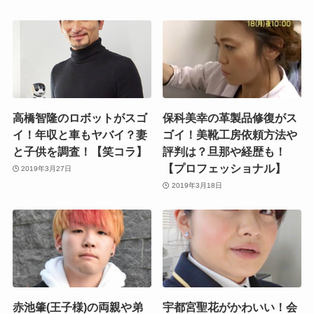
高橋智隆のロボットがスゴ
保科美幸の革製品修復がス
イ！年収と車もヤバイ？妻
ゴイ！美靴工房依頼方法や
と子供を調査！【笑コラ】
評判は？旦那や経歴も！
【プロフェッショナル】
2019年3月27日
2019年3月18日
赤池肇(王子様)の両親や弟
宇都宮聖花がかわいい！会