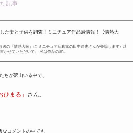
た記事
婚した妻と子供を調査！ミニチュア作品展情報！【情熱大
/13放送の『情熱大陸』に ミニチュア写真家の田中達也さんが登場します♪ 以
書かせていただいて、 私は作品の虜...
る人たちが沢山いる中で、
おひまる」
さん
。
悪なコメントの中でも