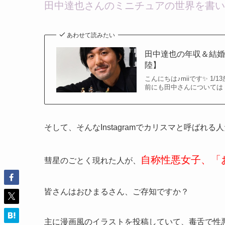
田中達也さんのミニチュアの世界を書い
あわせて読みたい
田中達也の年収＆結
陸】
こんにちは♪miiです✨ 1
前にも田中さんについては 
そして、そんなInstagramでカリスマと呼ばれ
自称性悪女子、「
彗星のごとく現れた人が、
皆さんはおひまるさん、ご存知ですか？
主に漫画風のイラストを投稿していて、毒舌で性