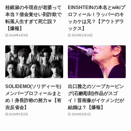
桂銀淑の今現在が老婆って
EINSHTEINの本名とwikiプ
本当？借金覚せい剤詐欺で
ロフィール！ラッパーのキ
転落人生すぎて死亡説？
ッカケは兄？【アウトデラ
【爆報】
ックス】
2019年4月5日
2019年2月14日
SOLIDEMO(ソリディーモ)
出口雅之のソープカービン
メンバープロフィールまと
グ(石鹸彫刻)作品がスゴ
め！身長詐称の努力ｗ【有
イ！昔画像がイケメンだが
吉反省会】
結婚は？【爆報】
2019年2月2日
2019年2月1日