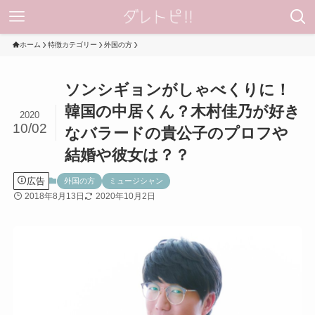
ホーム
特徴カテゴリー
外国の方
ソンシギョンがしゃべくりに！
韓国の中居くん？木村佳乃が好き
2020
10/02
なバラードの貴公子のプロフや
結婚や彼女は？？
広告
外国の方
ミュージシャン
2018年8月13日
2020年10月2日