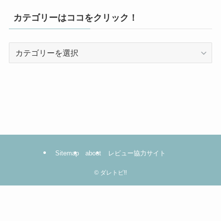
カテゴリーはココをクリック！
カ
テ
ゴ
リ
ー
は
コ
コ
を
Sitemap
about
レビュー協力サイト
ク
リ
©
ダレトピ!!
ッ
ク！