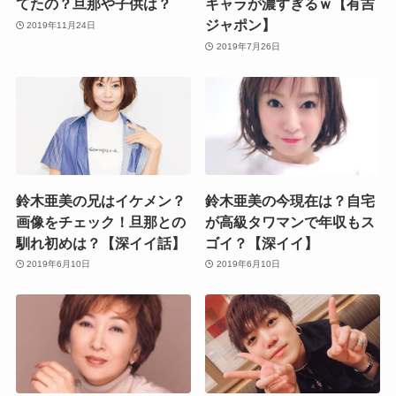
てたの？旦那や子供は？
キャラが濃すぎるｗ【有吉
ジャポン】
2019年11月24日
2019年7月26日
鈴木亜美の兄はイケメン？
鈴木亜美の今現在は？自宅
画像をチェック！旦那との
が高級タワマンで年収もス
馴れ初めは？【深イイ話】
ゴイ？【深イイ】
2019年6月10日
2019年6月10日