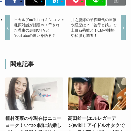
ヒカル(YouTuber) キンコン
井之脇海の子役時代の画像
梶原対談が話題ｗ！干され
や経歴は？「義母と娘」で
た理由の裏側やTVと
上白石萌歌と！CMや性格
YouTubeの違いを語る？
や私服も調査！
関連記事
植村花菜の今現在はニュー
高田雄一(エルレガーデ
ヨーク！いつの間に結婚し
ン)wiki！アイドルオタクで