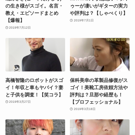
の生き様がスゴイ。名言・
ゥーが凄いがギターの実力
教え・エピソードまとめ
や評判は？【しゃべくり】
【爆報】
2019年7月1日
2019年7月12日
高橋智隆のロボットがスゴ
保科美幸の革製品修復がス
イ！年収と車もヤバイ？妻
ゴイ！美靴工房依頼方法や
と子供を調査！【笑コラ】
評判は？旦那や経歴も！
【プロフェッショナル】
2019年3月27日
2019年3月18日