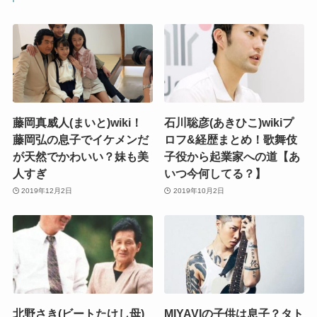
藤岡真威人(まいと)wiki！
石川聡彦(あきひこ)wikiプ
藤岡弘の息子でイケメンだ
ロフ&経歴まとめ！歌舞伎
が天然でかわいい？妹も美
子役から起業家への道【あ
人すぎ
いつ今何してる？】
2019年12月2日
2019年10月2日
北野さき(ビートたけし母)
MIYAVIの子供は息子？タト