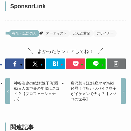
SponsorLink
有名・話題の人
アーティスト
とんだ林蘭
デザイナー
よかったらシェアしてね！
神谷浩史の結婚(嫁子供)騒
唐沢菜々江(銀座ママ)wiki
動ｗ人気声優の年収はスゴ
経歴！年収がヤバイ？息子
イ？【プロフェッショナ
がイケメンで夫は？【マツ
ル】
コの世界】
関連記事