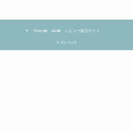
は
コ
コ
を
Sitemap
about
レビュー協力サイト
ク
リ
©
ダレトピ!!
ッ
ク！