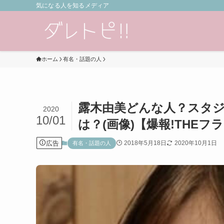
気になる人を知るメディア
ホーム
有名・話題の人
露木由美どんな人？スタ
2020
10/01
は？(画像)【爆報!THEフ
広告
2018年5月18日
2020年10月1日
有名・話題の人