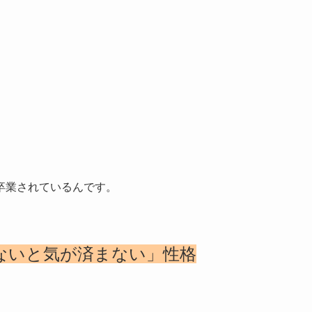
。
卒業されているんです。
ないと気が済まない」性格