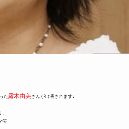
露木由美
った
さんが出演されます♩
、
り、
か笑