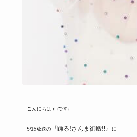
こんにちはmiiです♩
『踊る!さんま御殿!!』
5/15放送の
に