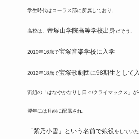
学生時代はコーラス部に所属しており、
帝塚山学院高等学校出身
高校は、
だそう。
宝塚音楽学校に入学
2010年16歳で
宝塚歌劇団に98期生として
2012年18歳で
宙組の「はなやかなりし日々/クライマックス」が
翌年には月組に配属され、
「紫乃小雪」という名前で娘役
をしていた