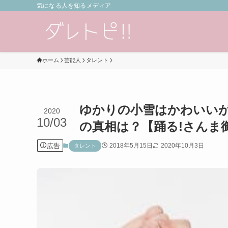
気になる人を知るメディア
ホーム
芸能人
タレント
ゆかりの小雪はかわいい
2020
10/03
の真相は？【踊る!さんま御
広告
2018年5月15日
2020年10月3日
タレント