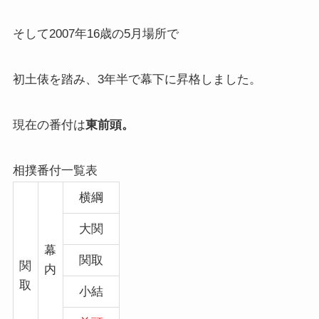
そして2007年16歳の5月場所で
初土俵を踏み、3年半で幕下に昇格しました。
現在の番付は
東前頭。
相撲番付一覧表
横綱
大関
幕
関取
関
内
取
小結