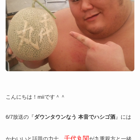
こんにちは！miiです＾＾
6/7放送の『
ダウンタウンなう 本音でハシゴ酒
』には
千代丸関
かわいいと話題の力士、
が九重親方と一緒