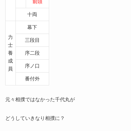
前頭
十両
幕下
力
三段目
士
養
序二段
成
序ノ口
員
番付外
元々相撲ではなかった千代丸が
どうしていきなり相撲に？