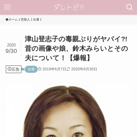
ホーム
芸能人
女優
津山登志子の毒親ぶりがヤバイ?!
2020
昔の画像や娘、鈴木みらいとその
9/30
夫について！【爆報】
広告
2019年6月7日
2020年9月30日
女優