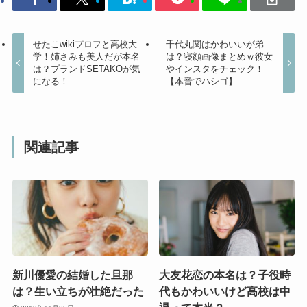
せたこwikiプロフと高校大
千代丸関はかわいいが弟
学！姉さみも美人だが本名
は？寝顔画像まとめｗ彼女
は？ブランドSETAKOが気
やインスタをチェック！
になる！
【本音でハシゴ】
関連記事
新川優愛の結婚した旦那
大友花恋の本名は？子役時
は？生い立ちが壮絶だった
代もかわいいけど高校は中