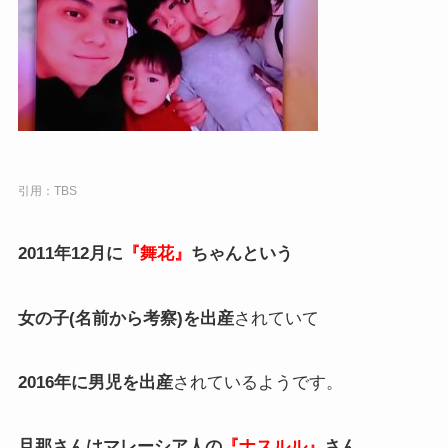
引用：TBS
2011年12月に
『舞花』
ちゃんという
女の子(名前から考察)を出産
されていて
2016年に男児を出産
されているようです。
旦那さんはマレーシア人の
『ナスルル』
さん