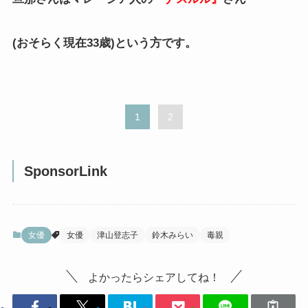
(おそらく現在33歳)という方です。
1
2
SponsorLink
女優
女優
津山登志子
鈴木みらい
毒親
よかったらシェアしてね！