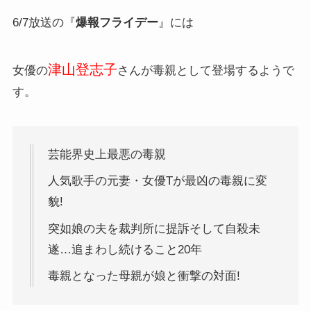
6/7放送の『
爆報フライデー
』には
津山登志子
女優の
さんが毒親として登場するようで
す。
芸能界史上最悪の毒親
人気歌手の元妻・女優Tが最凶の毒親に変
貌!
突如娘の夫を裁判所に提訴そして自殺未
遂…追まわし続けること20年
毒親となった母親が娘と衝撃の対面!