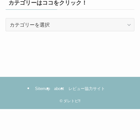
カテゴリーはココをクリック！
カ
テ
ゴ
リ
ー
は
コ
コ
を
Sitemap
about
レビュー協力サイト
ク
リ
©
ダレトピ!!
ッ
ク！