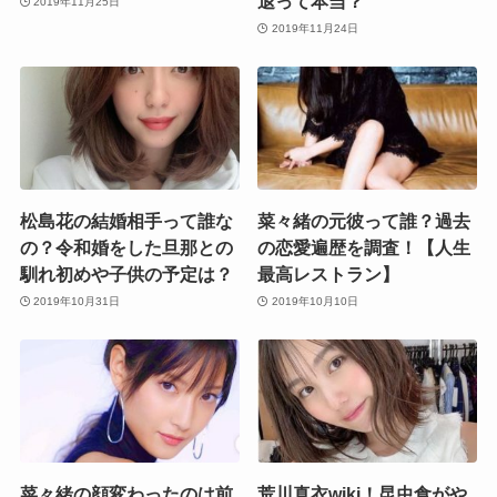
退って本当？
2019年11月25日
2019年11月24日
松島花の結婚相手って誰な
菜々緒の元彼って誰？過去
の？令和婚をした旦那との
の恋愛遍歴を調査！【人生
馴れ初めや子供の予定は？
最高レストラン】
2019年10月31日
2019年10月10日
菜々緒の顔変わったのは前
荒川真衣wiki！昆虫食がや