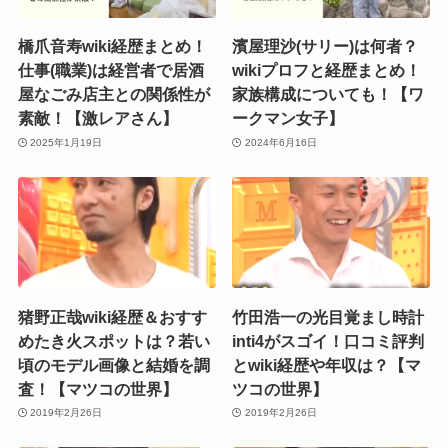
橋爪音寿wiki経歴まとめ！
濱屋理沙(サリー)は何者？
仕事(職業)は経営者で居酒
wikiプロフと経歴まとめ！
屋なごみ店主との関係性が
家族構成についても！【ワ
素敵！【激レアさん】
ークマン女子】
2025年1月19日
2024年6月16日
猪野正哉wiki経歴＆おすす
竹田浩一の光目覚まし時計
めたき火スポットは？若い
inti4がスゴイ！口コミ評判
頃のモデル画像と結婚を調
とwiki経歴や年収は？【マ
査！【マツコの世界】
ツコの世界】
2019年2月26日
2019年2月26日