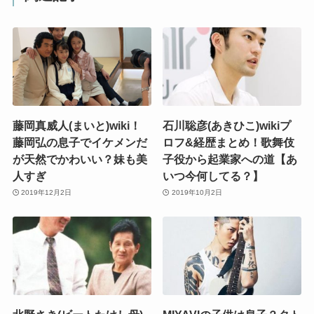
藤岡真威人(まいと)wiki！
石川聡彦(あきひこ)wikiプ
藤岡弘の息子でイケメンだ
ロフ&経歴まとめ！歌舞伎
が天然でかわいい？妹も美
子役から起業家への道【あ
人すぎ
いつ今何してる？】
2019年12月2日
2019年10月2日