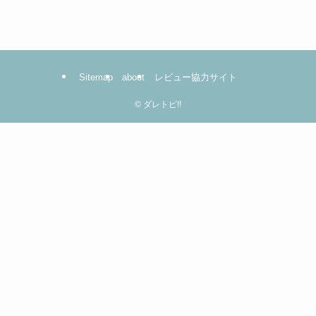
は
コ
コ
を
Sitemap
about
レビュー協力サイト
ク
リ
©
ダレトピ!!
ッ
ク！