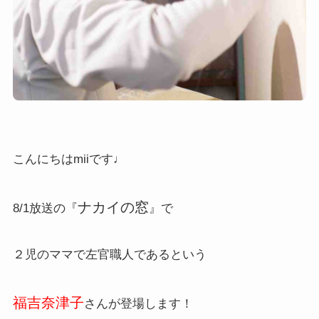
こんにちはmiiです♩
ナカイの窓
8/1放送の『
』で
２児のママで左官職人であるという
福吉奈津子
さんが登場します！