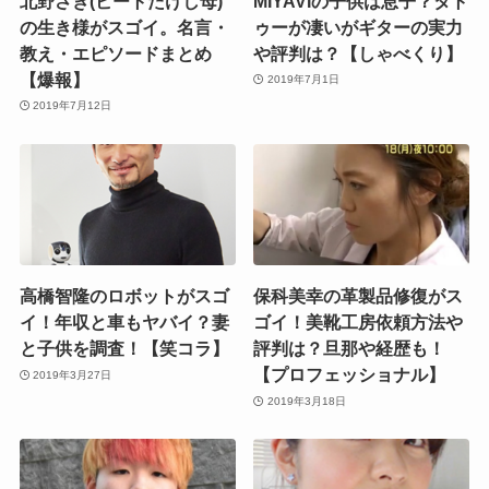
北野さき(ビートたけし母)
MIYAVIの子供は息子？タト
の生き様がスゴイ。名言・
ゥーが凄いがギターの実力
教え・エピソードまとめ
や評判は？【しゃべくり】
【爆報】
2019年7月1日
2019年7月12日
高橋智隆のロボットがスゴ
保科美幸の革製品修復がス
イ！年収と車もヤバイ？妻
ゴイ！美靴工房依頼方法や
と子供を調査！【笑コラ】
評判は？旦那や経歴も！
【プロフェッショナル】
2019年3月27日
2019年3月18日