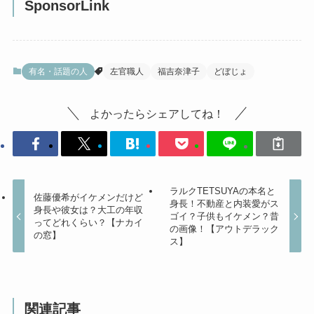
SponsorLink
有名・話題の人
左官職人
福吉奈津子
どぼじょ
よかったらシェアしてね！
ラルクTETSUYAの本名と
佐藤優希がイケメンだけど
身長！不動産と内装愛がス
身長や彼女は？大工の年収
ゴイ？子供もイケメン？昔
ってどれくらい？【ナカイ
の画像！【アウトデラック
の窓】
ス】
関連記事