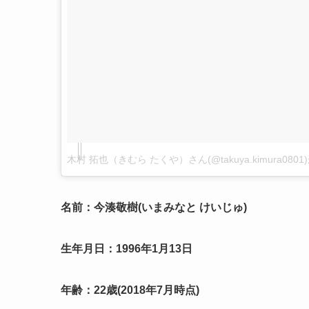
木村 拓也（きむら たくや）さん(@takuya.kimura08
名前：今湊敬樹(いまみなと けいじゅ)
生年月日：1996年1月13日
年齢：22歳(2018年7月時点)