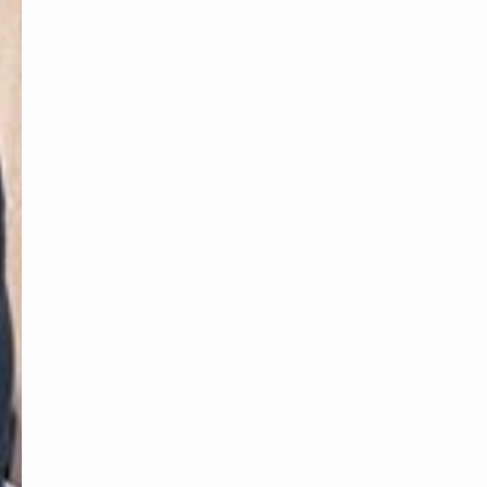
ー
は
コ
コ
を
ク
リ
ッ
ク！