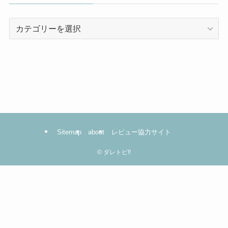
カ
テ
ゴ
リ
ー
は
コ
コ
を
Sitemap
about
レビュー協力サイト
ク
リ
©
ダレトピ!!
ッ
ク！