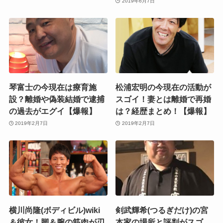
2019年6月7日
琴富士の今現在は療育施
松浦宏明の今現在の活動が
設？離婚や偽装結婚で逮捕
スゴイ！妻とは離婚で再婚
の過去がエグイ【爆報】
は？経歴まとめ！【爆報】
2019年2月7日
2019年2月7日
横川尚隆(ボディビル)wiki
剣武輝希(つるぎだけ)の宮
＆彼女！脚＆腕の筋肉が刃
本家の場所と評判がスゴ