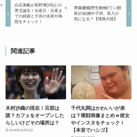
白石美帆が長野博(V6)との
齊藤慶輔(野生動物(ワシ)獣
男児誕生！出産日・出産ま
医)の結婚や子供、収入が
での経緯と子供の名前や病
気になる？【情熱大陸】
院をチェック！
関連記事
木村沙織の現在！旦那は
千代丸関はかわいいが弟
誰？カフェをオープンした
は？寝顔画像まとめｗ彼女
らしいけどその場所は？
やインスタをチェック！
【本音でハシゴ】
2019年10月31日