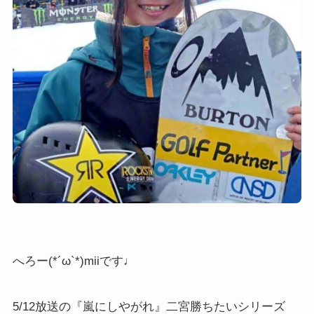
へろー(*´ω`*)miiです♩
5/12放送の『嵐にしやがれ』二宮勝ちたいシリーズ