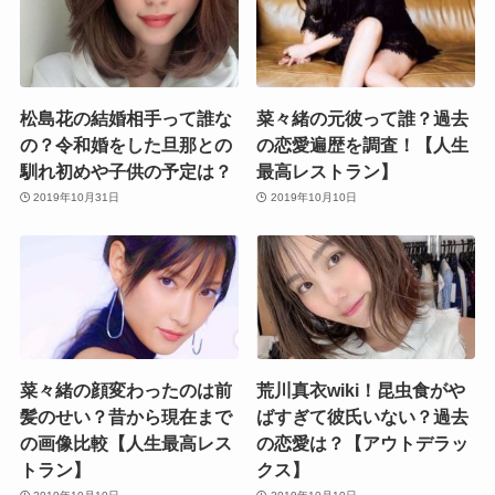
松島花の結婚相手って誰な
菜々緒の元彼って誰？過去
の？令和婚をした旦那との
の恋愛遍歴を調査！【人生
馴れ初めや子供の予定は？
最高レストラン】
2019年10月31日
2019年10月10日
菜々緒の顔変わったのは前
荒川真衣wiki！昆虫食がや
髪のせい？昔から現在まで
ばすぎて彼氏いない？過去
の画像比較【人生最高レス
の恋愛は？【アウトデラッ
トラン】
クス】