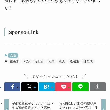
最後までお付き合いいただきありがとうございまし
た！
SponsorLink
女優
南果歩
離婚
元旦那
元夫
恋人
渡辺謙
辻仁成
よかったらシェアしてね！
宇都宮聖花がかわいい！会
赤池肇(王子様)の両親や弟
える運転路線はどこ？高校
の名前は？大学や高校・彼