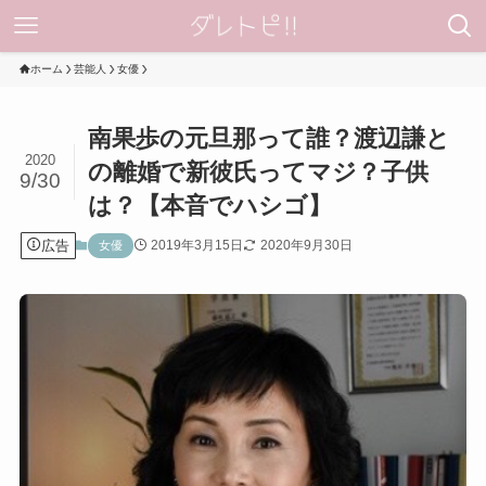
ホーム
芸能人
女優
南果歩の元旦那って誰？渡辺謙と
2020
の離婚で新彼氏ってマジ？子供
9/30
は？【本音でハシゴ】
広告
2019年3月15日
2020年9月30日
女優