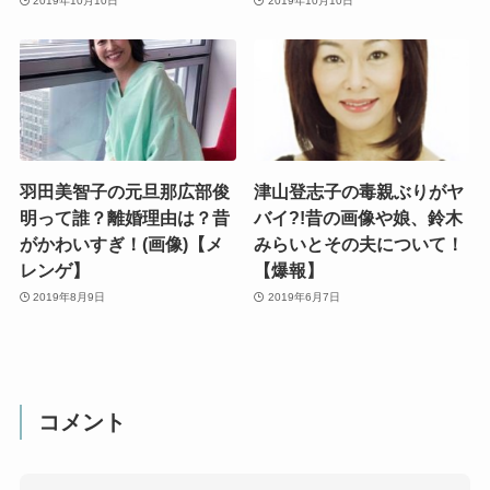
2019年10月10日
2019年10月10日
羽田美智子の元旦那広部俊
津山登志子の毒親ぶりがヤ
明って誰？離婚理由は？昔
バイ?!昔の画像や娘、鈴木
がかわいすぎ！(画像)【メ
みらいとその夫について！
レンゲ】
【爆報】
2019年8月9日
2019年6月7日
コメント