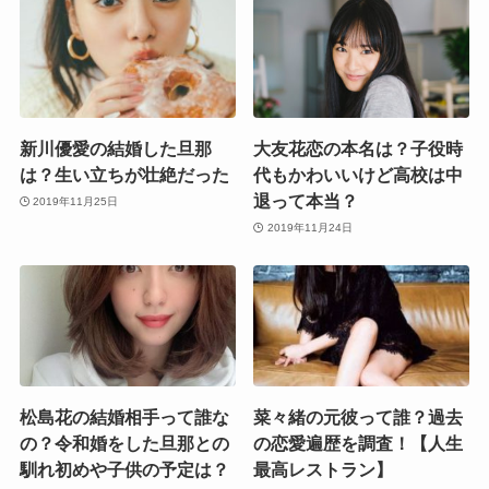
新川優愛の結婚した旦那
大友花恋の本名は？子役時
は？生い立ちが壮絶だった
代もかわいいけど高校は中
退って本当？
2019年11月25日
2019年11月24日
松島花の結婚相手って誰な
菜々緒の元彼って誰？過去
の？令和婚をした旦那との
の恋愛遍歴を調査！【人生
馴れ初めや子供の予定は？
最高レストラン】