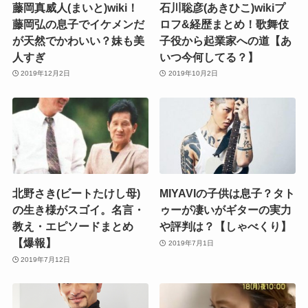
藤岡真威人(まいと)wiki！
石川聡彦(あきひこ)wikiプ
藤岡弘の息子でイケメンだ
ロフ&経歴まとめ！歌舞伎
が天然でかわいい？妹も美
子役から起業家への道【あ
人すぎ
いつ今何してる？】
2019年12月2日
2019年10月2日
北野さき(ビートたけし母)
MIYAVIの子供は息子？タト
の生き様がスゴイ。名言・
ゥーが凄いがギターの実力
教え・エピソードまとめ
や評判は？【しゃべくり】
【爆報】
2019年7月1日
2019年7月12日