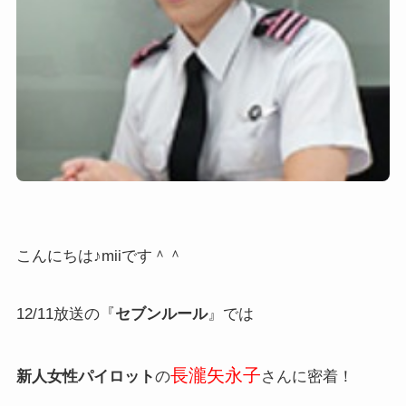
こんにちは♪miiです＾＾
12/11放送の『
セブンルール
』では
長瀧矢永子
新人女性パイロット
の
さんに密着！