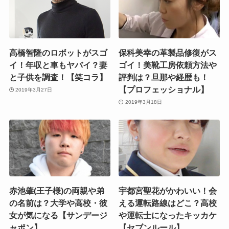
高橋智隆のロボットがスゴ
保科美幸の革製品修復がス
イ！年収と車もヤバイ？妻
ゴイ！美靴工房依頼方法や
と子供を調査！【笑コラ】
評判は？旦那や経歴も！
【プロフェッショナル】
2019年3月27日
2019年3月18日
赤池肇(王子様)の両親や弟
宇都宮聖花がかわいい！会
の名前は？大学や高校・彼
える運転路線はどこ？高校
女が気になる【サンデージ
や運転士になったキッカケ
ャポン】
【セブンルール】