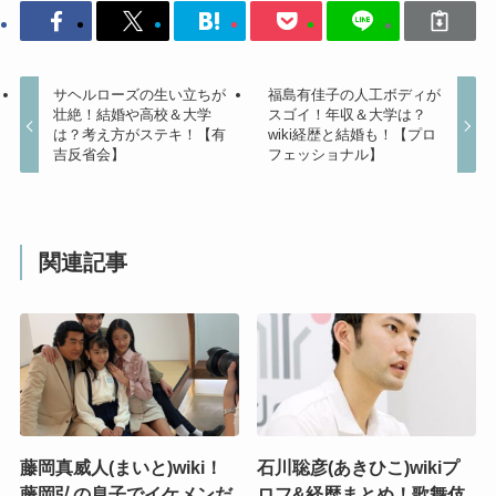
サヘルローズの生い立ちが
福島有佳子の人工ボディが
壮絶！結婚や高校＆大学
スゴイ！年収＆大学は？
は？考え方がステキ！【有
wiki経歴と結婚も！【プロ
吉反省会】
フェッショナル】
関連記事
藤岡真威人(まいと)wiki！
石川聡彦(あきひこ)wikiプ
藤岡弘の息子でイケメンだ
ロフ&経歴まとめ！歌舞伎