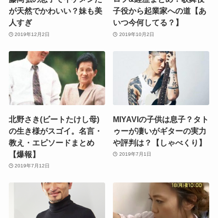
が天然でかわいい？妹も美
子役から起業家への道【あ
人すぎ
いつ今何してる？】
2019年12月2日
2019年10月2日
北野さき(ビートたけし母)
MIYAVIの子供は息子？タト
の生き様がスゴイ。名言・
ゥーが凄いがギターの実力
教え・エピソードまとめ
や評判は？【しゃべくり】
【爆報】
2019年7月1日
2019年7月12日