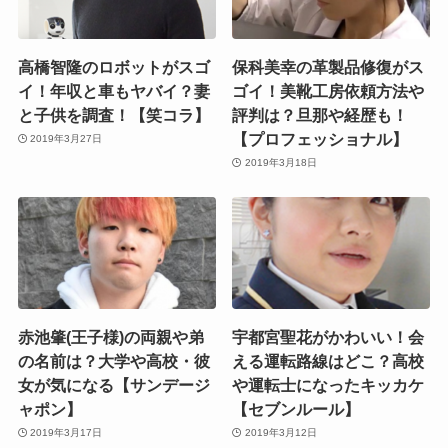
高橋智隆のロボットがスゴ
保科美幸の革製品修復がス
イ！年収と車もヤバイ？妻
ゴイ！美靴工房依頼方法や
と子供を調査！【笑コラ】
評判は？旦那や経歴も！
【プロフェッショナル】
2019年3月27日
2019年3月18日
赤池肇(王子様)の両親や弟
宇都宮聖花がかわいい！会
の名前は？大学や高校・彼
える運転路線はどこ？高校
女が気になる【サンデージ
や運転士になったキッカケ
ャポン】
【セブンルール】
2019年3月17日
2019年3月12日