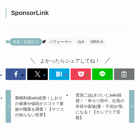
SponsorLink
有名・話題の人
パフォーマー
白A
SIRO-A
よかったらシェアしてね！
貫啓二(ぬきけいじ)wiki経
豊嶋利雄wiki経歴！しおり
歴！「串カツ田中」社長の
の個展や値段がスゴイ？家
年収や家族(妻・子供)が気
族や職業を調査！【マツコ
になる！【カンブリア宮
の知らない世界】
殿】