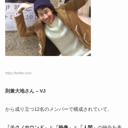
https://twitter.com
則兼大地さん – VJ
から成り立つ12名のメンバーで構成されていて、
「テクノサウンド」
と
「映像」
と
「人間」
の融合を表