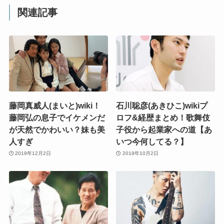
関連記事
藤岡真威人(まいと)wiki！
石川聡彦(あきひこ)wikiプ
藤岡弘の息子でイケメンだ
ロフ&経歴まとめ！歌舞伎
が天然でかわいい？妹も美
子役から起業家への道【あ
人すぎ
いつ今何してる？】
2019年12月2日
2019年10月2日