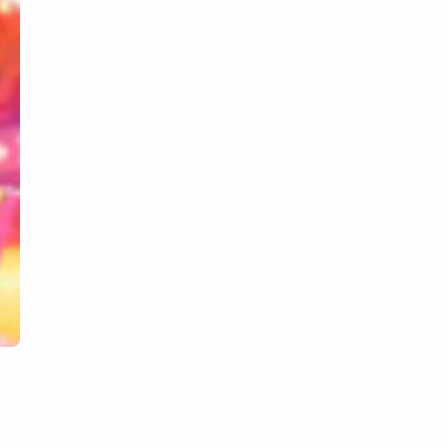
ー
は
コ
コ
を
ク
リ
ッ
ク！