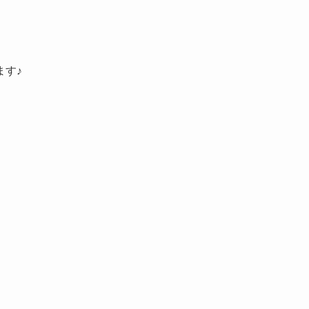
ます♪
。