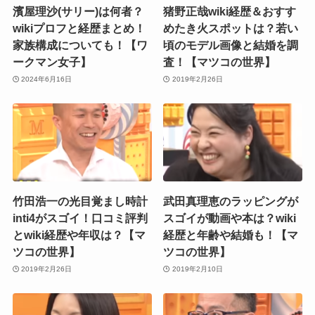
濱屋理沙(サリー)は何者？
猪野正哉wiki経歴＆おすす
wikiプロフと経歴まとめ！
めたき火スポットは？若い
家族構成についても！【ワ
頃のモデル画像と結婚を調
ークマン女子】
査！【マツコの世界】
2024年6月16日
2019年2月26日
竹田浩一の光目覚まし時計
武田真理恵のラッピングが
inti4がスゴイ！口コミ評判
スゴイが動画や本は？wiki
とwiki経歴や年収は？【マ
経歴と年齢や結婚も！【マ
ツコの世界】
ツコの世界】
2019年2月26日
2019年2月10日