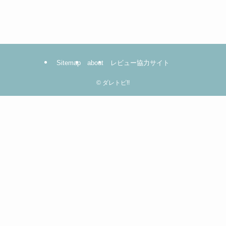
ー
は
コ
コ
を
Sitemap
about
レビュー協力サイト
ク
リ
©
ダレトピ!!
ッ
ク！