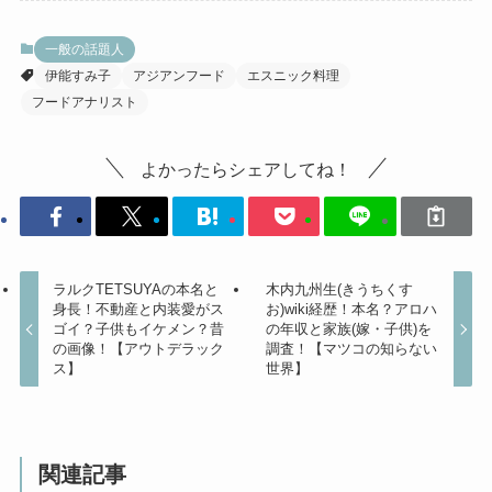
一般の話題人
伊能すみ子
アジアンフード
エスニック料理
フードアナリスト
よかったらシェアしてね！
ラルクTETSUYAの本名と
木内九州生(きうちくす
身長！不動産と内装愛がス
お)wiki経歴！本名？アロハ
ゴイ？子供もイケメン？昔
の年収と家族(嫁・子供)を
の画像！【アウトデラック
調査！【マツコの知らない
ス】
世界】
関連記事