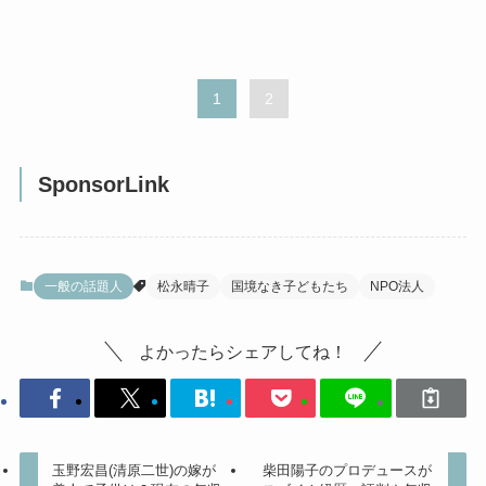
1
2
SponsorLink
一般の話題人
松永晴子
国境なき子どもたち
NPO法人
よかったらシェアしてね！
玉野宏昌(清原二世)の嫁が
柴田陽子のプロデュースが