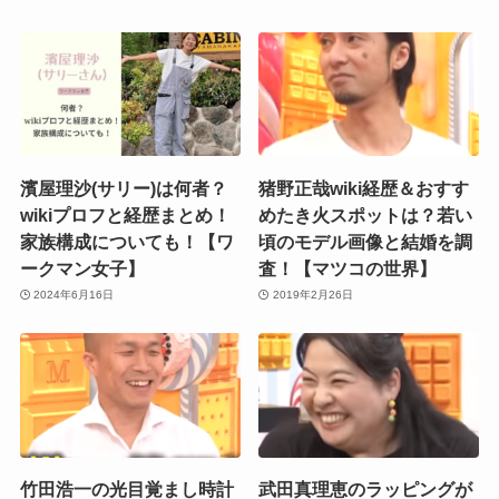
濱屋理沙(サリー)は何者？
猪野正哉wiki経歴＆おすす
wikiプロフと経歴まとめ！
めたき火スポットは？若い
家族構成についても！【ワ
頃のモデル画像と結婚を調
ークマン女子】
査！【マツコの世界】
2024年6月16日
2019年2月26日
竹田浩一の光目覚まし時計
武田真理恵のラッピングが