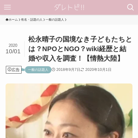
ホーム
有名・話題の人
一般の話題人
松永晴子の国境なき子どもたちと
2020
は？NPOとNGO？wiki経歴と結
10/01
婚や収入を調査！【情熱大陸】
広告
2018年9月7日
2020年10月1日
一般の話題人