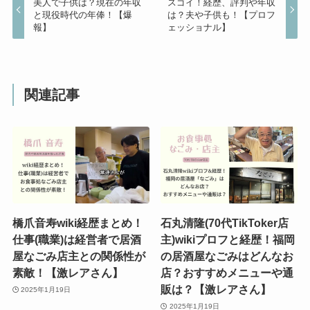
美人で子供は？現在の年収
スゴイ！経歴、評判や年収
と現役時代の年俸！【爆
は？夫や子供も！【プロフ
報】
ェッショナル】
関連記事
橋爪音寿wiki経歴まとめ！
石丸清隆(70代TikToker店
仕事(職業)は経営者で居酒
主)wikiプロフと経歴！福岡
屋なごみ店主との関係性が
の居酒屋なごみはどんなお
素敵！【激レアさん】
店？おすすめメニューや通
販は？【激レアさん】
2025年1月19日
2025年1月19日